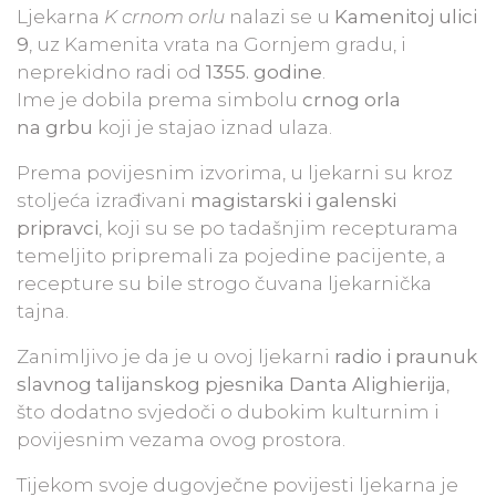
Ljekarna
K crnom orlu
nalazi se u
Kamenitoj ulici
9
, uz Kamenita vrata na Gornjem gradu, i
neprekidno radi od
1355. godine
.
Ime je dobila prema simbolu
crnog orla
na grbu
koji je stajao iznad ulaza.
Prema povijesnim izvorima, u ljekarni su kroz
stoljeća izrađivani
magistarski i galenski
pripravci
, koji su se po tadašnjim recepturama
temeljito pripremali za pojedine pacijente, a
recepture su bile strogo čuvana ljekarnička
tajna.
Zanimljivo je da je u ovoj ljekarni
radio i praunuk
slavnog talijanskog pjesnika Danta Alighierija
,
što dodatno svjedoči o dubokim kulturnim i
povijesnim vezama ovog prostora.
Tijekom svoje dugovječne povijesti ljekarna je