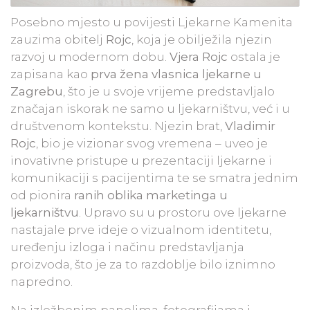
Posebno mjesto u povijesti Ljekarne Kamenita
zauzima obitelj
Rojc
, koja je obilježila njezin
razvoj u modernom dobu.
Vjera Rojc
ostala je
zapisana kao
prva žena vlasnica ljekarne u
Zagrebu
, što je u svoje vrijeme predstavljalo
značajan iskorak ne samo u ljekarništvu, već i u
društvenom kontekstu. Njezin brat,
Vladimir
Rojc
, bio je vizionar svog vremena – uveo je
inovativne pristupe u prezentaciji ljekarne i
komunikaciji s pacijentima te se smatra jednim
od pionira
ranih oblika marketinga u
ljekarništvu
. Upravo su u prostoru ove ljekarne
nastajale prve ideje o vizualnom identitetu,
uređenju izloga i načinu predstavljanja
proizvoda, što je za to razdoblje bilo iznimno
napredno.