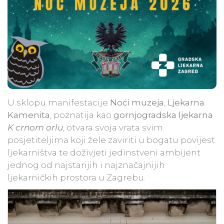
U sklopu manifestacije
Noći muzeja
,
Ljekarna
Kamenita
, poznatija kao
gornjogradska ljekarna
K crnom orlu
, otvara svoja vrata svim
posjetiteljima koji žele zaviriti u bogatu povijest
ljekarništva te doživjeti jedinstveni ambijent
jednog od najstarijih i najznačajnijih
ljekarničkih prostora u Zagrebu.