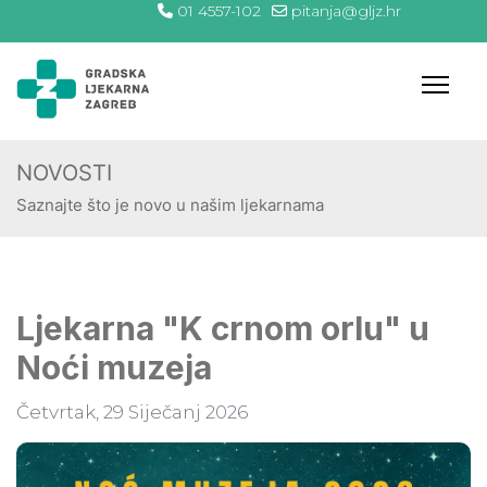
01 4557-102
pitanja@gljz.hr
NOVOSTI
Saznajte što je novo u našim ljekarnama
Ljekarna "K crnom orlu" u
Noći muzeja
Četvrtak, 29 Siječanj 2026