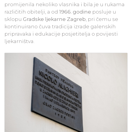
promijenila nekoliko vlasnika i bila je u rukama
različitih obitelji, a od
1966. godine
posluje u
sklopu
Gradske ljekarne Zagreb
, pri čemu se
kontinuirano čuva tradicija izrade galenskih
pripravaka i edukacije posjetitelja o povijesti
ljekarništva.