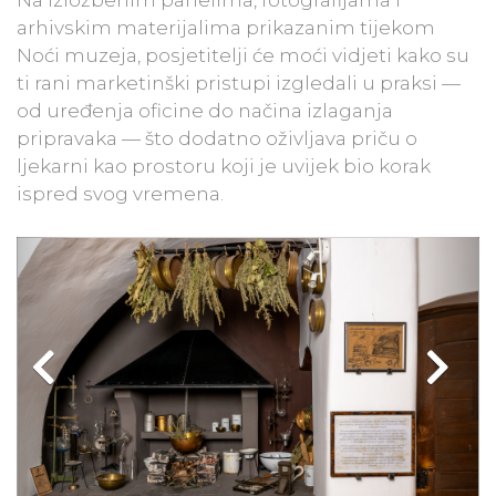
Na izložbenim panelima, fotografijama i
arhivskim materijalima prikazanim tijekom
Noći muzeja, posjetitelji će moći vidjeti kako su
ti rani marketinški pristupi izgledali u praksi —
od uređenja oficine do načina izlaganja
pripravaka — što dodatno oživljava priču o
ljekarni kao prostoru koji je uvijek bio korak
ispred svog vremena.