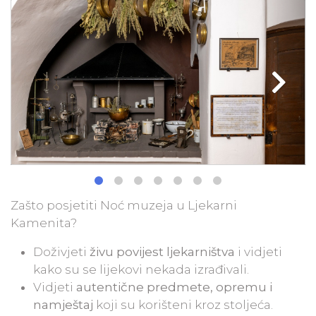
Zašto posjetiti Noć muzeja u Ljekarni
Kamenita?
Doživjeti
živu povijest ljekarništva
i vidjeti
kako su se lijekovi nekada izrađivali.
Vidjeti
autentične predmete, opremu i
namještaj
koji su korišteni kroz stoljeća.