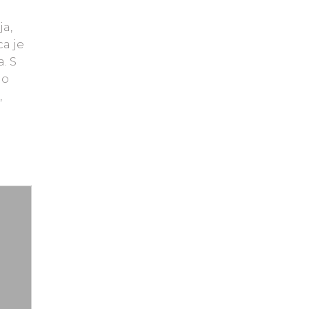
ja,
ca je
. S
no
,
a