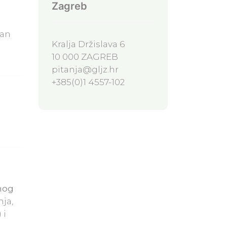
Zagreb
van
Kralja Držislava 6
10 000 ZAGREB
pitanja@gljz.hr
+385(0)1 4557-102
nog
ja,
) i