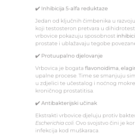
✔️ Inhibicija 5-alfa reduktaze
Jedan od ključnih čimbenika u razvoj
koji testosteron pretvara u dihidrotest
vrbovice pokazuju sposobnost
inhibi
prostate i ublažavaju tegobe povezan
✔️ Protuupalno djelovanje
Vrbovica je bogata
flavonoidima
,
elag
upalne procese. Time se smanjuju si
u zdjelici te učestalog i noćnog mokr
kroničnog prostatitisa.
✔️ Antibakterijski učinak
Ekstrakti vrbovice djeluju protiv bakt
Escherichia coli
. Ovo svojstvo čini je k
infekcija kod muškaraca.