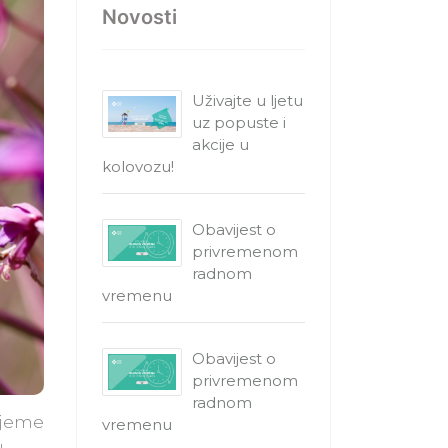
Novosti
Uživajte u ljetu
uz popuste i
akcije u
kolovozu!
Obavijest o
privremenom
radnom
vremenu
Obavijest o
privremenom
radnom
rijeme
vremenu
u