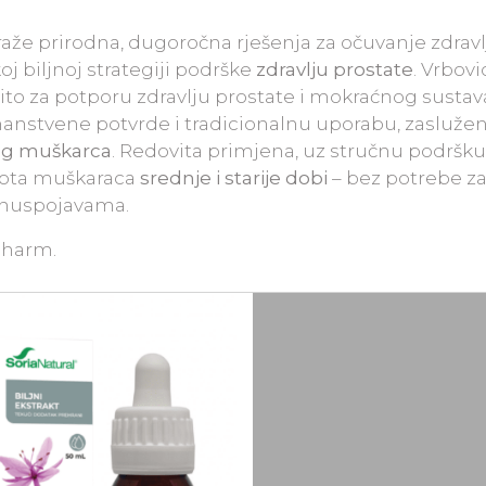
že prirodna, dugoročna rješenja za očuvanje zdravl
j biljnoj strategiji podrške
zdravlju prostate
. Vrbovi
ito za potporu zdravlju prostate i mokraćnog sustava
anstvene potvrde i tradicionalnu uporabu, zasluže
nog muškarca
. Redovita primjena, uz stručnu podršku
ivota muškaraca
srednje i starije dobi
– bez potrebe z
 nuspojavama.
pharm.