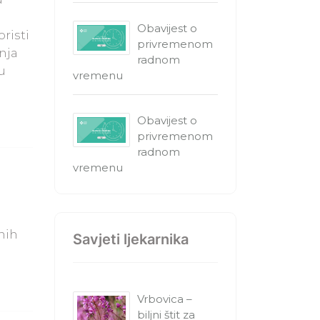
Obavijest o
risti
privremenom
anja
radnom
u
vremenu
i
Obavijest o
privremenom
radnom
vremenu
nih
Savjeti ljekarnika
Vrbovica –
biljni štit za