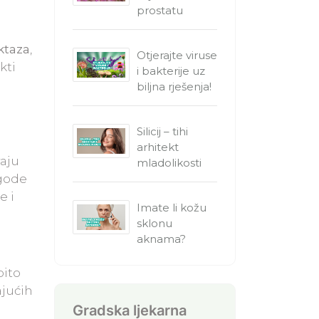
prostatu
ktaza
,
Otjerajte viruse
kti
i bakterije uz
biljna rješenja!
Silicij – tihi
arhitekt
aju
mladolikosti
agode
e i
Imate li kožu
sklonu
aknama?
bito
ajućih
Gradska ljekarna