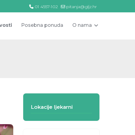
01 4557-102
pitanja@gljz.hr
vosti
Posebna ponuda
O nama
Lokacije ljekarni