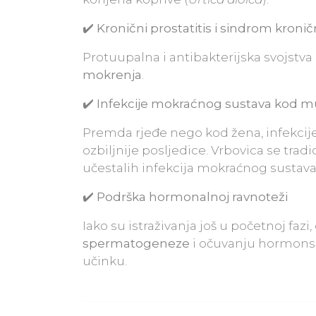
✔️ Kronični prostatitis i sindrom kroni
Protuupalna i antibakterijska svojst
mokrenja
.
✔️ Infekcije mokraćnog sustava kod m
Premda rjeđe nego kod žena, infekci
ozbiljnije posljedice. Vrbovica se tradi
učestalih infekcija mokraćnog sustava
✔️ Podrška hormonalnoj ravnoteži
Iako su istraživanja još u početnoj faz
spermatogeneze
i očuvanju hormonsk
učinku.