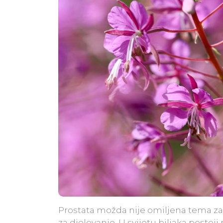
Prostata možda nije omiljena tema za r
za djelovanje. U svijetu biljaka posto