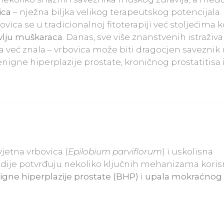
ica
– nježna biljka velikog terapeutskog potencijala.
ca se u tradicionalnoj fitoterapiji već stoljećima ko
vlju muškaraca
. Danas, sve više znanstvenih istraživ
 već znala – vrbovica može biti dragocjen saveznik 
nigne hiperplazije prostate, kroničnog prostatitisa 
vjetna vrbovica (
Epilobium parviflorum
) i uskolisna
tudije potvrđuju nekoliko ključnih mehanizama koris
igne hiperplazije prostate (BHP)
i
upala mokraćnog