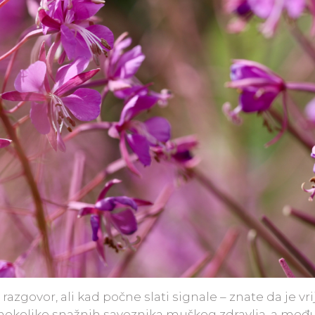
azgovor, ali kad počne slati signale – znate da je v
ji nekoliko snažnih saveznika muškog zdravlja, a međ