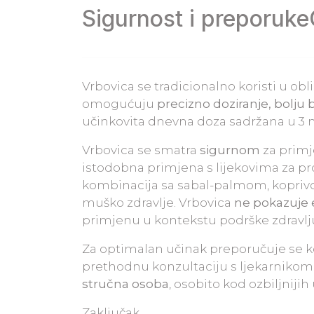
Sigurnost i preporuke
Vrbovica se tradicionalno koristi u obli
omogućuju
precizno doziranje, bolju 
učinkovita dnevna doza sadržana u 3 m
Vrbovica se smatra
sigurnom
za primj
istodobna primjena s lijekovima za pr
kombinacija sa sabal-palmom, koprivom
muško zdravlje. Vrbovica
ne pokazuje 
primjenu u kontekstu podrške zdravlju
Za optimalan učinak preporučuje se 
prethodnu konzultaciju s ljekarnikom i
stručna osoba
, osobito kod ozbiljnijih
Zaključak