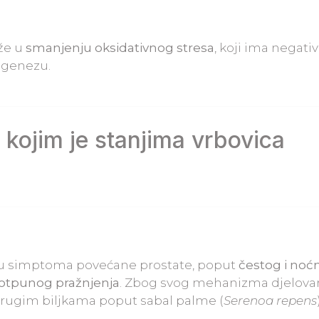
e u
smanjenju oksidativnog stresa
, koji ima negati
ogenezu.
 kojim je stanjima vrbovica
ju simptoma povećane prostate, poput
čestog i noć
potpunog pražnjenja
. Zbog svog mehanizma djelovan
 drugim biljkama poput sabal palme (
Serenoa repens