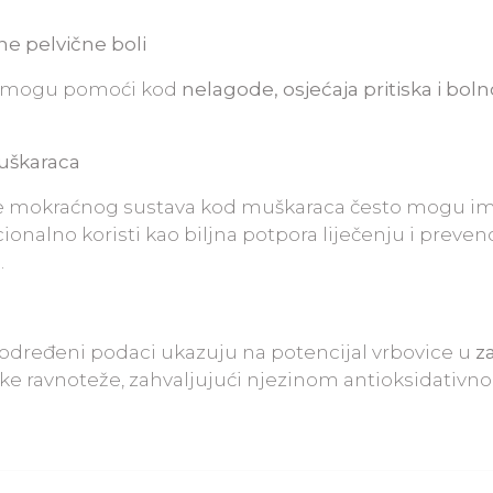
čne pelvične boli
va mogu pomoći kod
nelagode, osjećaja pritiska i bol
uškaraca
je mokraćnog sustava kod muškaraca često mogu im
cionalno koristi kao biljna potpora liječenju i prevenc
.
i, određeni podaci ukazuju na potencijal vrbovice u
za
e ravnoteže, zahvaljujući njezinom antioksidativn