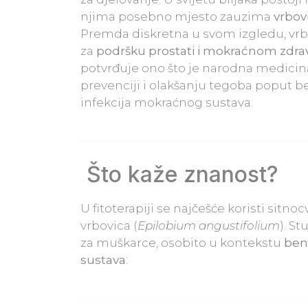
njima posebno mjesto zauzima
vrbov
Premda diskretna u svom izgledu, vrbovi
za
podršku prostati i mokraćnom zdra
potvrđuje ono što je narodna medicina
prevenciji i olakšanju tegoba poput be
infekcija mokraćnog sustava.
Što kaže znanost?
U fitoterapiji se najčešće koristi sitnoc
vrbovica (
Epilobium angustifolium
). S
za muškarce, osobito u kontekstu
ben
sustava
: