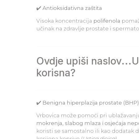
✔️ Antioksidativna zaštita
Visoka koncentracija
polifenola
pomaž
učinak na zdravlje prostate i spermat
Ovdje upiši naslov...
U
korisna?
✔️ Benigna hiperplazija prostate (BHP)
Vrbovica može pomoći pri ublažavan
mokrenja, slabog mlaza i osjećaja ne
koristi se samostalno ili kao dodatak
korijena koprive (
Urtica dioica
).