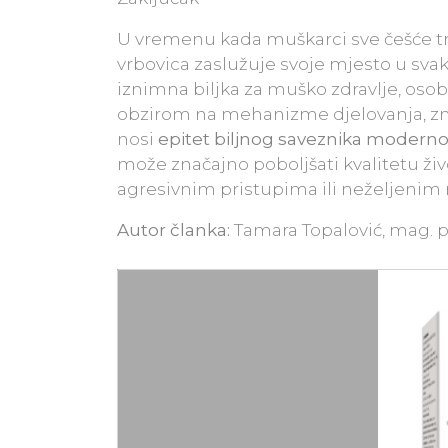
U vremenu kada muškarci sve češće tra
vrbovica zaslužuje svoje mjesto u svako
iznimna biljka za muško zdravlje, osob
obzirom na mehanizme djelovanja, zn
nosi
epitet biljnog saveznika moder
može značajno poboljšati kvalitetu ž
agresivnim pristupima ili neželjenim
Autor članka:
Tamara Topalović, mag. 