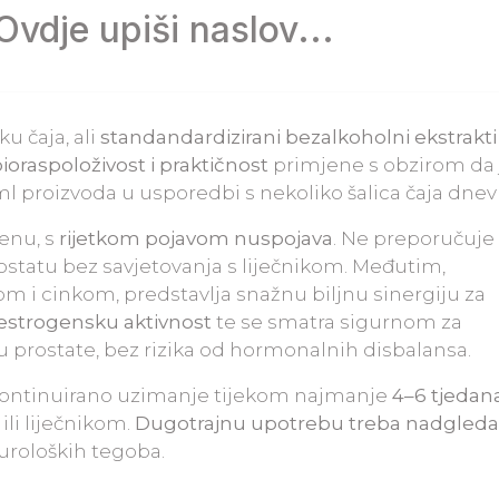
Ovdje upiši naslov...
ku čaja, ali
standandardizirani bezalkoholni ekstrakti
bioraspoloživost i praktičnost
primjene s obzirom da 
l proizvoda u usporedbi s nekoliko šalica čaja dnev
enu, s
rijetkom pojavom nuspojava
. Ne preporučuje
ostatu bez savjetovanja s liječnikom. Međutim,
 i cinkom, predstavlja snažnu biljnu sinergiju za
estrogensku aktivnost
te se smatra sigurnom za
 prostate, bez rizika od hormonalnih disbalansa.
kontinuirano uzimanje tijekom najmanje
4–6 tjedan
li liječnikom.
Dugotrajnu upotrebu treba nadgleda
 uroloških tegoba.