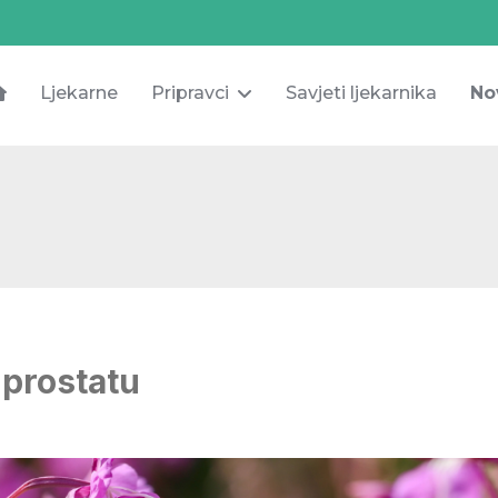
Ljekarne
Pripravci
Savjeti ljekarnika
No
a prostatu