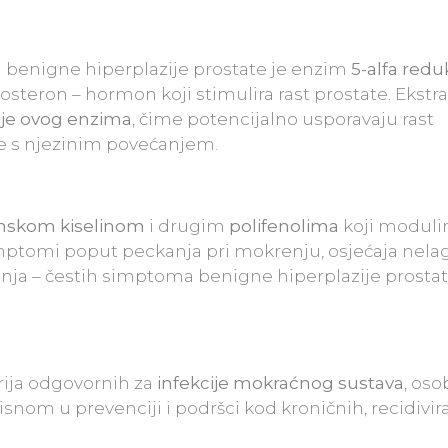
u benigne hiperplazije prostate je enzim
5-alfa redu
osteron – hormon koji stimulira rast prostate. Ekstra
cije ovog enzima
, čime potencijalno usporavaju rast
e s njezinim povećanjem.
inskom kiselinom
i drugim
polifenolima
koji modulir
mptomi poput peckanja pri mokrenju, osjećaja nel
enja – čestih simptoma benigne hiperplazije prostat
erija odgovornih za
infekcije mokraćnog sustava
, oso
orisnom u prevenciji i podršci kod kroničnih, recidivir