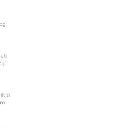
nog
ati
iji
štiti
om