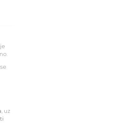
je
no.
 se
a
, uz
ti