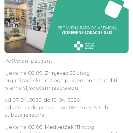
Poštovani pacijenti,
Ljekarna
OJ 09, Zrinjevac 20
zbog
organizacijskih razloga privremeno će raditi
prema sljedećem rasporedu:
od
07. 04. 2026. do 10. 04. 2026.
od utorka do petka — od 08:00 do 15:30 h
subota je radna.
Ljekarna
OJ 08, Medveščak 111
zbog