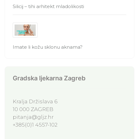
Silicij – tihi arhitekt mladolikosti
Imate li kožu sklonu aknama?
Gradska ljekarna Zagreb
Kralja Držislava 6
10 000 ZAGREB
pitanja@gljz.hr
+385(0)1 4557-102