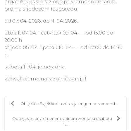
organizacijskih razloga privremeno će raditi
prema sljedećem rasporedu:
od
07. 04. 2026. do 11. 04. 2026.
utorak 07. 04. i četvrtak 09. 04. — od 13:00 do
20:00 h
srijeda 08. 04. i petak 10. 04. — od 07:00 do 14:30
h
subota 11. 04. je neradna.
Zahvaljujemo na razumijevanju!
Obilježite Svjetski dan zdravlja brigom o svome zd...
Obavijest o privremenom radnom vremenu u subotu
4....