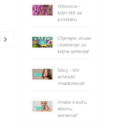
Vrbovica –
biljni štit za
prostatu
Otjerajte viruse
a
i bakterije uz
biljna rješenja!
Silicij – tihi
arhitekt
mladolikosti
Imate li kožu
sklonu
aknama?