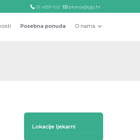
01 4557-102
pitanja@gljz.hr
osti
Posebna ponuda
O nama
Lokacije ljekarni