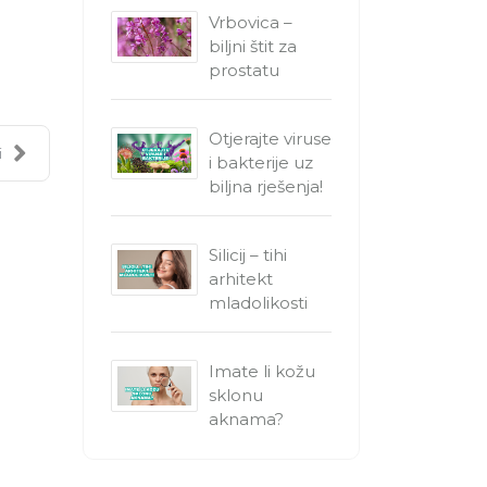
Vrbovica –
biljni štit za
prostatu
Otjerajte viruse
i
i bakterije uz
biljna rješenja!
Silicij – tihi
arhitekt
mladolikosti
Imate li kožu
sklonu
aknama?