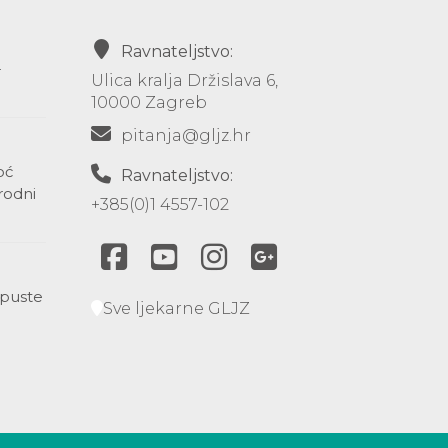
Ravnateljstvo:
-
Ulica kralja Držislava 6,
10000 Zagreb
pitanja@gljz.hr
oć
Ravnateljstvo:
rodni
+385(0)1 4557-102
opuste
Sve ljekarne GLJZ