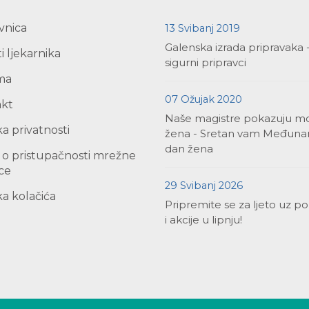
vnica
13 Svibanj 2019
Galenska izrada pripravaka 
i ljekarnika
sigurni pripravci
ma
07 Ožujak 2020
akt
Naše magistre pokazuju m
ka privatnosti
žena - Sretan vam Međuna
dan žena
a o pristupačnosti mrežne
ice
29 Svibanj 2026
ka kolačića
Pripremite se za ljeto uz p
i akcije u lipnju!