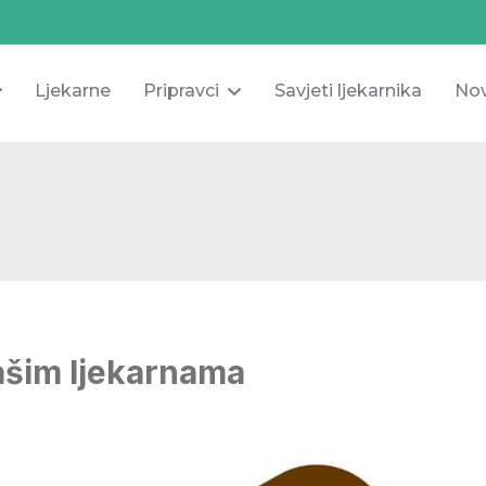
Ljekarne
Pripravci
Savjeti ljekarnika
Nov
ašim ljekarnama