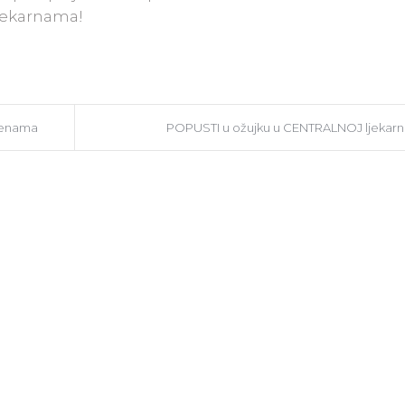
ljekarnama!
ijenama
POPUSTI u ožujku u CENTRALNOJ ljekarn