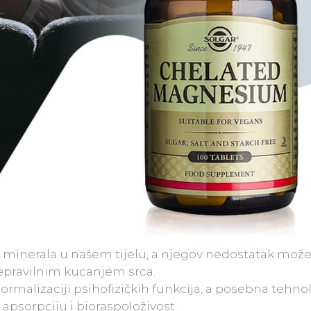
h minerala u našem tijelu, a njegov nedostatak mož
nepravilnim kucanjem srca.
rmalizaciji psihofizičkih funkcija, a posebna tehno
psorpciju i bioraspoloživost.