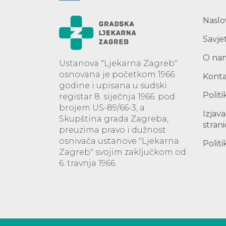
Naslo
Savjet
O na
Ustanova "Ljekarna Zagreb"
osnovana je početkom 1966.
Kont
godine i upisana u sudski
Politi
registar 8. siječnja 1966. pod
brojem US-89/66-3, a
Izjav
Skupština grada Zagreba,
stran
preuzima pravo i dužnost
osnivača ustanove "Ljekarna
Politi
Zagreb" svojim zaključkom od
6. travnja 1966.