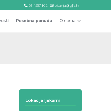
01 4557-102
pitanja@gljz.hr
osti
Posebna ponuda
O nama
Lokacije ljekarni