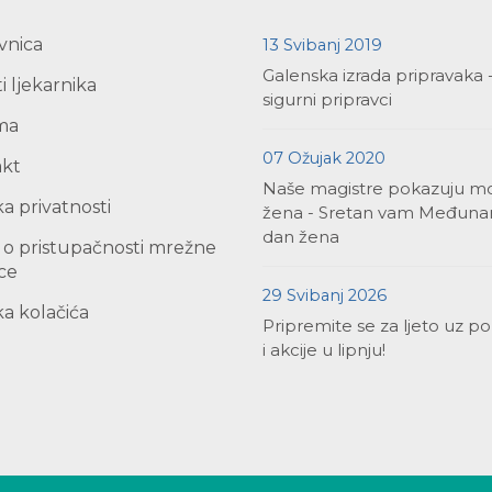
vnica
13 Svibanj 2019
Galenska izrada pripravaka 
i ljekarnika
sigurni pripravci
ma
07 Ožujak 2020
akt
Naše magistre pokazuju m
ka privatnosti
žena - Sretan vam Međuna
dan žena
a o pristupačnosti mrežne
ice
29 Svibanj 2026
ka kolačića
Pripremite se za ljeto uz p
i akcije u lipnju!