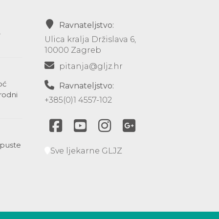
Ravnateljstvo:
-
Ulica kralja Držislava 6,
10000 Zagreb
pitanja@gljz.hr
oć
Ravnateljstvo:
rodni
+385(0)1 4557-102
opuste
Sve ljekarne GLJZ