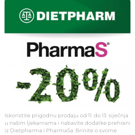
Iskoristite prigodnu prodaju od 11. do 13. siječnja
u našim ljekarnama i nabavite dodatke prehrani
iz Dietpharma i PharmaSa. Brinite o svome