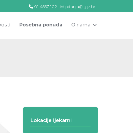
01 4557-102
pitanja@gljz.hr
osti
Posebna ponuda
O nama
Lokacije ljekarni