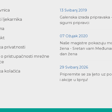
vnica
13 Svibanj 2019
Galenska izrada pripravaka 
i ljekarnika
sigurni pripravci
ma
07 Ožujak 2020
akt
Naše magistre pokazuju m
ka privatnosti
žena - Sretan vam Međuna
dan žena
a o pristupačnosti mrežne
ice
29 Svibanj 2026
ka kolačića
Pripremite se za ljeto uz p
i akcije u lipnju!