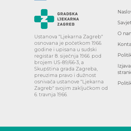
Naslo
Savjet
O na
Ustanova "Ljekarna Zagreb"
osnovana je početkom 1966.
Kont
godine i upisana u sudski
Politi
registar 8. siječnja 1966. pod
brojem US-89/66-3, a
Izjav
Skupština grada Zagreba,
stran
preuzima pravo i dužnost
osnivača ustanove "Ljekarna
Politi
Zagreb" svojim zaključkom od
6. travnja 1966.