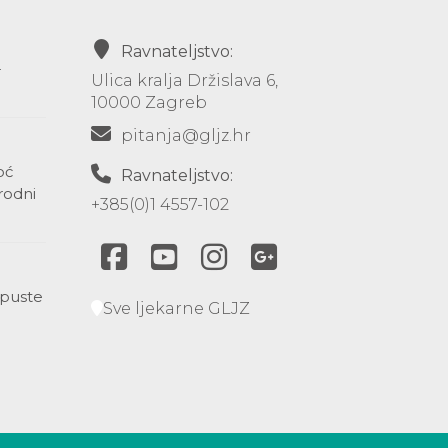
Ravnateljstvo:
-
Ulica kralja Držislava 6,
10000 Zagreb
pitanja@gljz.hr
oć
Ravnateljstvo:
rodni
+385(0)1 4557-102
opuste
Sve ljekarne GLJZ