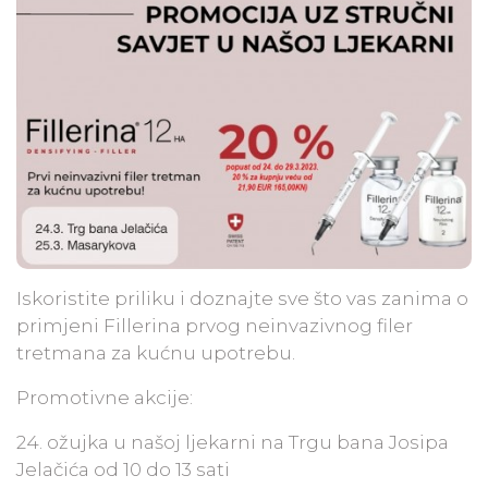
Iskoristite priliku i doznajte sve što vas zanima o
primjeni Fillerina prvog neinvazivnog filer
tretmana za kućnu upotrebu.
Promotivne akcije:
24. ožujka u našoj ljekarni na Trgu bana Josipa
Jelačića od 10 do 13 sati