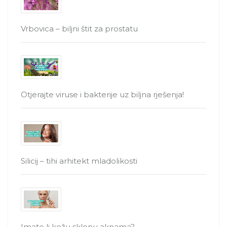
Vrbovica – biljni štit za prostatu
Otjerajte viruse i bakterije uz biljna rješenja!
Silicij – tihi arhitekt mladolikosti
Imate li kožu sklonu aknama?