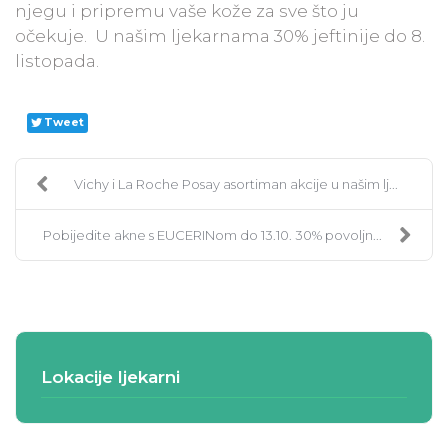
njegu i pripremu vaše kože za sve što ju
očekuje. U našim ljekarnama 30% jeftinije do 8.
listopada.
Tweet
Vichy i La Roche Posay asortiman akcije u našim lj...
Pobijedite akne s EUCERINom do 13.10. 30% povoljn...
Lokacije ljekarni