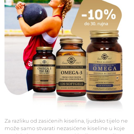
Za razliku od zasićenih kiselina, ljudsko tijelo ne
može samo stvarati nezasićene kiseline u koje