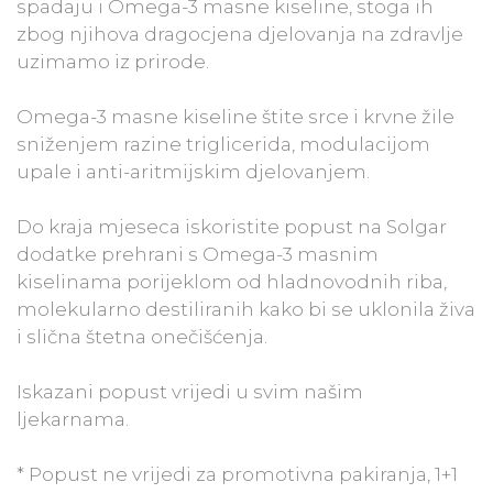
spadaju i Omega-3 masne kiseline, stoga ih
zbog njihova dragocjena djelovanja na zdravlje
uzimamo iz prirode.
Omega-3 masne kiseline štite srce i krvne žile
sniženjem razine triglicerida, modulacijom
upale i anti-aritmijskim djelovanjem.
Do kraja mjeseca iskoristite popust na Solgar
dodatke prehrani s Omega-3 masnim
kiselinama porijeklom od hladnovodnih riba,
molekularno destiliranih kako bi se uklonila živa
i slična štetna onečišćenja.
Iskazani popust vrijedi u svim našim
ljekarnama.
* Popust ne vrijedi za promotivna pakiranja, 1+1