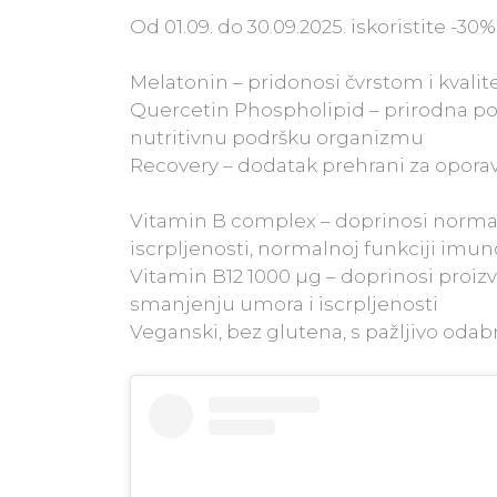
Od 01.09. do 30.09.2025. iskoristite -3
Melatonin – pridonosi čvrstom i kval
Quercetin Phospholipid – prirodna po
nutritivnu podršku organizmu
Recovery – dodatak prehrani za oporav
Vitamin B complex – doprinosi normal
iscrpljenosti, normalnoj funkciji imu
Vitamin B12 1000 µg – doprinosi proizv
smanjenju umora i iscrpljenosti
Veganski, bez glutena, s pažljivo oda