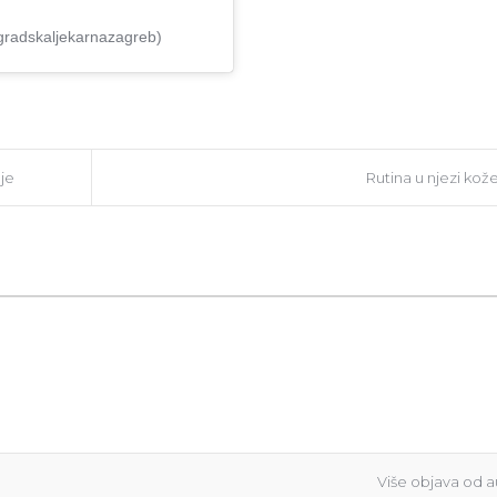
gradskaljekarnazagreb)
je
Rutina u njezi kož
Više objava od a