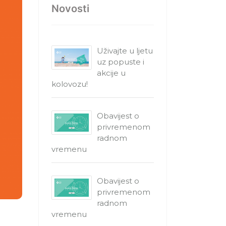
Novosti
Uživajte u ljetu
uz popuste i
akcije u
kolovozu!
Obavijest o
privremenom
radnom
vremenu
Obavijest o
privremenom
radnom
vremenu