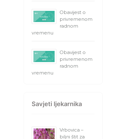
Obavijest o
privremenom
radnom
vremenu
Obavijest o
privremenom
radnom
vremenu
Savjeti ljekarnika
Vrbovica –
biljni štit za