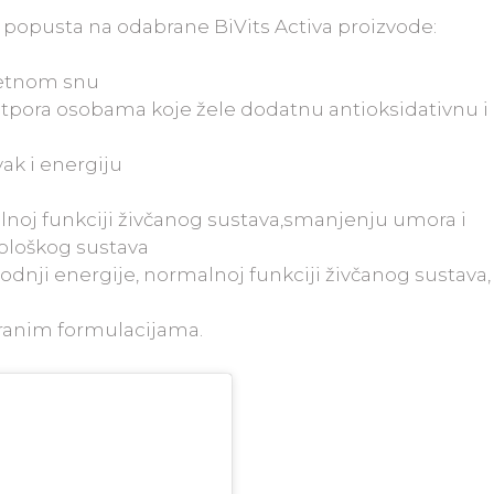
0% popusta na odabrane BiVits Activa proizvode:
itetnom snu
tpora osobama koje žele dodatnu antioksidativnu i
ak i energiju
noj funkciji živčanog sustava,smanjenju umora i
nološkog sustava
odnji energije, normalnoj funkciji živčanog sustava,
branim formulacijama.