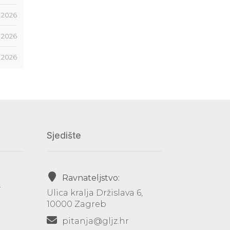
 2026
j 2026
j 2026
Sjedište
Ravnateljstvo:
-
Ulica kralja Držislava 6,
10000 Zagreb
pitanja@gljz.hr