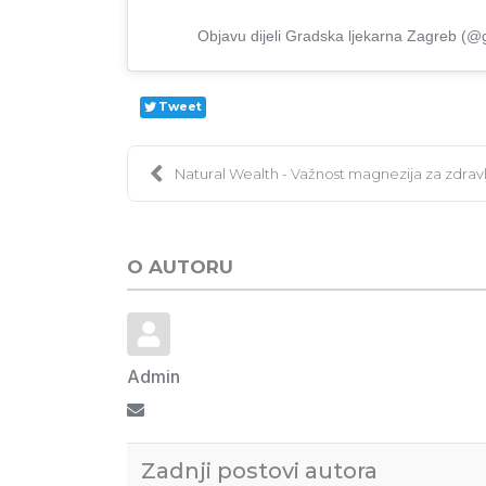
Objavu dijeli Gradska ljekarna Zagreb (@
Tweet
Natural Wealth - Važnost magnezija za zdravl
O AUTORU
Admin
Pretplata na ažuriranja ovog autora
Zadnji postovi autora