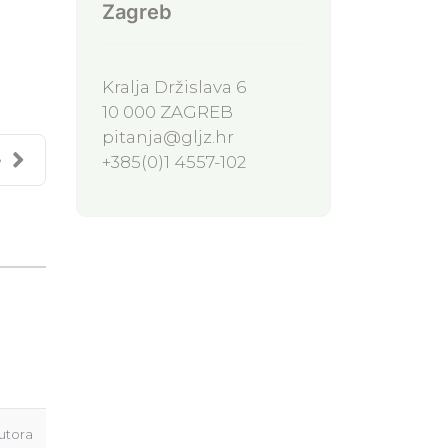
Zagreb
Kralja Držislava 6
10 000 ZAGREB
pitanja@gljz.hr
e
+385(0)1 4557-102
utora