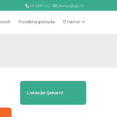
01 4557-102
pitanja@gljz.hr
vosti
Posebna ponuda
O nama
Lokacije ljekarni