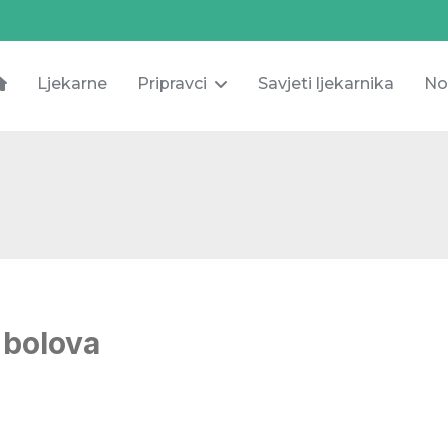
Ljekarne
Pripravci
Savjeti ljekarnika
No
 bolova