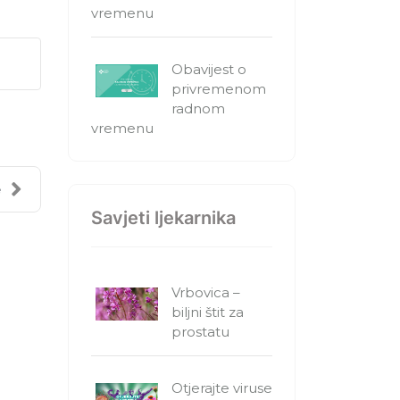
vremenu
Obavijest o
privremenom
radnom
vremenu
e
Savjeti ljekarnika
Vrbovica –
biljni štit za
prostatu
Otjerajte viruse