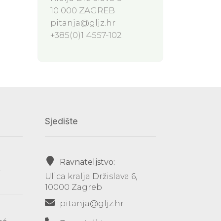
10 000 ZAGREB
pitanja@gljz.hr
+385(0)1 4557-102
Sjedište
Ravnateljstvo:
-
Ulica kralja Držislava 6,
10000 Zagreb
pitanja@gljz.hr