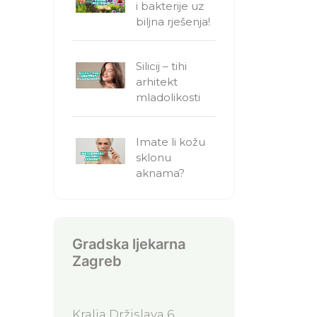
i bakterije uz
biljna rješenja!
Silicij – tihi
arhitekt
mladolikosti
Imate li kožu
sklonu
aknama?
Gradska ljekarna
Zagreb
Kralja Držislava 6