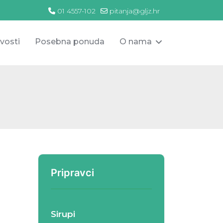
01 4557-102
pitanja@gljz.hr
vosti
Posebna ponuda
O nama
Pripravci
Sirupi