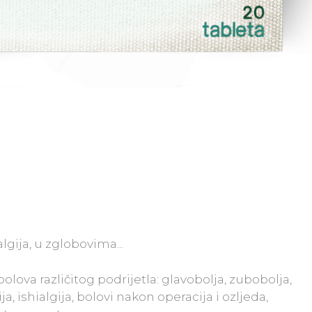
lgija, u zglobovima...
ova različitog podrijetla: glavobolja, zubobolja,
a, ishialgija, bolovi nakon operacija i ozljeda,