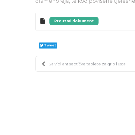
dismenoreja, te kod povišene tjelesn
Preuzmi dokument
Tweet
Salviol antiseptičke tablete za grlo i usta