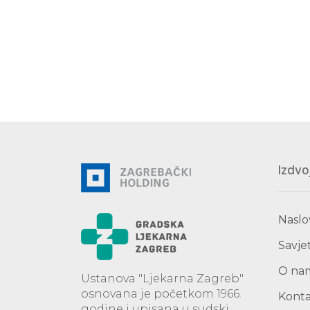
Izdvo
Naslo
Savjet
O na
Ustanova "Ljekarna Zagreb"
osnovana je početkom 1966.
Kont
godine i upisana u sudski