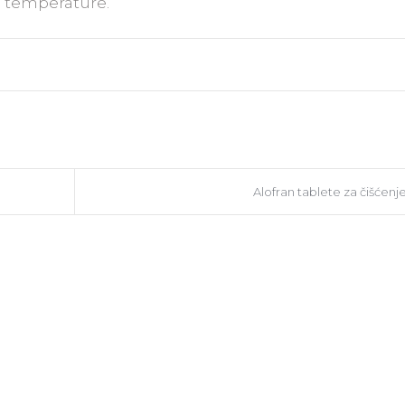
e temperature.
Alofran tablete za čišćenj