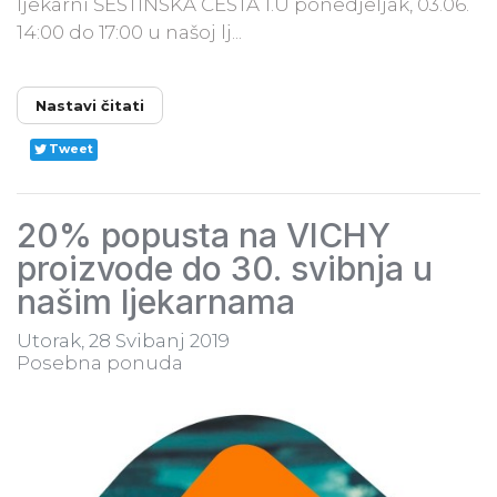
ljekarni ŠESTINSKA CESTA 1.U ponedjeljak, 03.06.
14:00 do 17:00 u našoj lj...
Nastavi čitati
Tweet
20% popusta na VICHY
proizvode do 30. svibnja u
našim ljekarnama
Utorak, 28 Svibanj 2019
Posebna ponuda