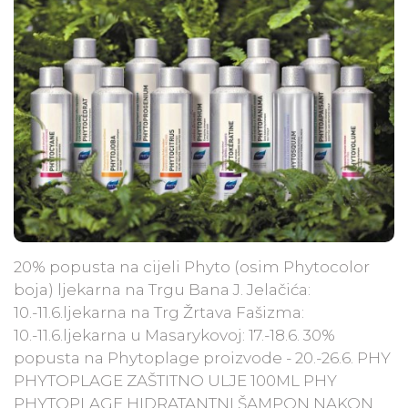
20% popusta na cijeli Phyto (osim Phytocolor
boja) ljekarna na Trgu Bana J. Jelačića:
10.-11.6.ljekarna na Trg Žrtava Fašizma:
10.-11.6.ljekarna u Masarykovoj: 17.-18.6. 30%
popusta na Phytoplage proizvode - 20.-26.6. PHY
PHYTOPLAGE ZAŠTITNO ULJE 100ML PHY
PHYTOPLAGE HIDRATANTNI ŠAMPON NAKON