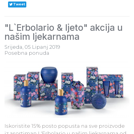
Tweet
"L`Erbolario & ljeto" akcija u
našim ljekarnama
Srijeda, 05 Lipanj 2019
Posebna ponuda
​Iskoristite 15% posto popusta na sve proizvode
iz asortiman L'Erbolario u našim ljekarnama od