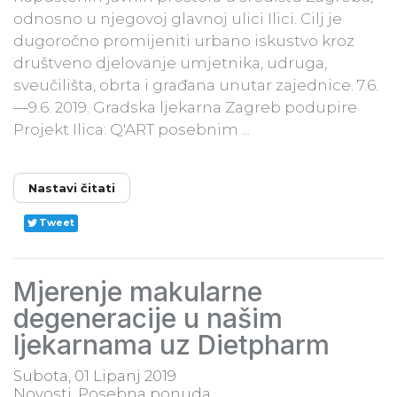
odnosno u njegovoj glavnoj ulici Ilici. Cilj je
dugoročno promijeniti urbano iskustvo kroz
društveno djelovanje umjetnika, udruga,
sveučilišta, obrta i građana unutar zajednice. 7.6.
—9.6. 2019. Gradska ljekarna Zagreb podupire
Projekt Ilica: Q'ART posebnim​ ...
Nastavi čitati
Tweet
Mjerenje makularne
degeneracije u našim
ljekarnama uz Dietpharm
Subota, 01 Lipanj 2019
Novosti
Posebna ponuda