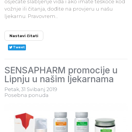
osjećate slabljenje vida i ako imate teškoće kod
vožnje ili čitanja, dođite na provjeru u našu
ljekarnu. Pravovrem...
Nastavi čitati
Tweet
SENSAPHARM promocije u
Lipnju u našim ljekarnama
Petak, 31 Svibanj 2019
Posebna ponuda