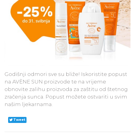
Godišnji odmori sve su bliže! Iskoristite popust
na AVÈNE SUN proizvode te na vrijeme
obnovite zalihu proizvoda za zaštitu od štetnog
zračenja sunca. Popust možete ostvariti u svim
našim ljekarnama.
Tweet