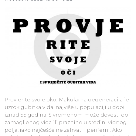
Provjerite svoje oko! Makularna degeneracija je
uzrok gubitka vida, najviše u populaciji u dobi
iznad 55 godina. S vremenom može dovesti do
zamagljenog vida ili praznine u sredini vidnog
polja, iako najčešće ne zahvati i periferni. Ako