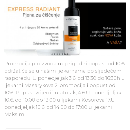
Promocija proizvoda uz prigodni popust od 10%
održat će se u našim ljekarnama po sljedećem
rasporedu: U ponedjeljak 3.6. od 13:30 do 16:30h u
ljekarni Masarykova 2, promocija i popust od
10%. Popust vrijedi i u utorak, 4.6.U ponedjeljak
10.6. od 10:00 do 13:00 u ljekarni Kosorova 17.U
ponedjeljak 10.6. od 14:00 do 17:00 u ljekarni
Maksimi...