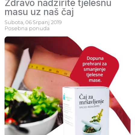
Zdravo nadzirite tjelesnu
masu uz naš čaj
Subota, 06 Srpanj 2019
Posebna ponuda