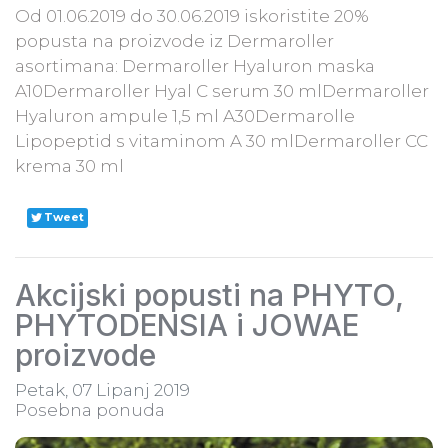
Od 01.06.2019 do 30.06.2019 iskoristite 20%
popusta na proizvode iz Dermaroller
asortimana: Dermaroller Hyaluron maska
A10Dermaroller Hyal C serum 30 mlDermaroller
Hyaluron ampule 1,5 ml A30Dermarolle
Lipopeptid s vitaminom A 30 mlDermaroller CC
krema 30 ml
Tweet
Akcijski popusti na PHYTO,
PHYTODENSIA i JOWAE
proizvode
Petak, 07 Lipanj 2019
Posebna ponuda