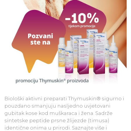
Biološki aktivni preparati Thymuskin® sigurno i
pouzdano smanjuju nasljedno uvjetovani
gubitak kose kod muškaraca i žena. Sadrže
sintetske peptide prsne žlijezde (timusa)
identične onima u prirodi. Saznajte više i