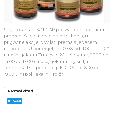
Savjetovanja o SOLGAR proizvodima, dodacima
prehrani će se u prvoj polovici lipnja, uz
prigodne akcije, odvijati prema sljedećem
rasporedu: U ponedjeljak, 03.06. od 11:00 do 14:00
u našoj ljekarni Zrinjevac 20.U četvrtak, 06.06. od
14:00 do 17:00 u našoj ljekarni Trg kralja
Tomislava 13.U ponedjeljak 10.06. od 16:00 do
19:00 u napoj ljekarni Trg žr...
Nastavi čitati
Tweet