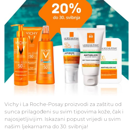
Vichy i La Roche-Posay proizvodi za zaštitu od
sunca prilagođeni su svim tipovima kože, čak i
najosjetljivijim. Iskazani popust vrijedi u svim
našim ljekarnama do 30. svibnja!