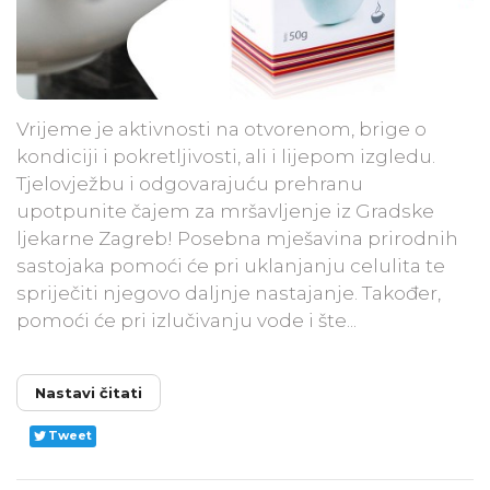
Vrijeme je aktivnosti na otvorenom, brige o
kondiciji i pokretljivosti, ali i lijepom izgledu.
Tjelovježbu i odgovarajuću prehranu
upotpunite čajem za mršavljenje iz Gradske
ljekarne Zagreb! Posebna mješavina prirodnih
sastojaka pomoći će pri uklanjanju celulita te
spriječiti njegovo daljnje nastajanje. Također,
pomoći će pri izlučivanju vode i šte...
Nastavi čitati
Tweet