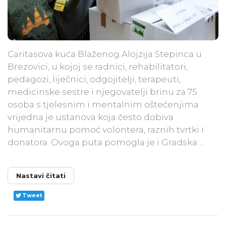
Caritasova kuća Blaženog Alojzija Stepinca u
Brezovici, u kojoj se radnici, rehabilitatori,
pedagozi, liječnici, odgojitelji, terapeuti,
medicinske sestre i njegovatelji brinu za 75
osoba s tjelesnim i mentalnim oštećenjima
vrijedna je ustanova koja često dobiva
humanitarnu pomoć volontera, raznih tvrtki i
donatora. Ovoga puta pomogla je i Gradska ...
Nastavi čitati
Tweet