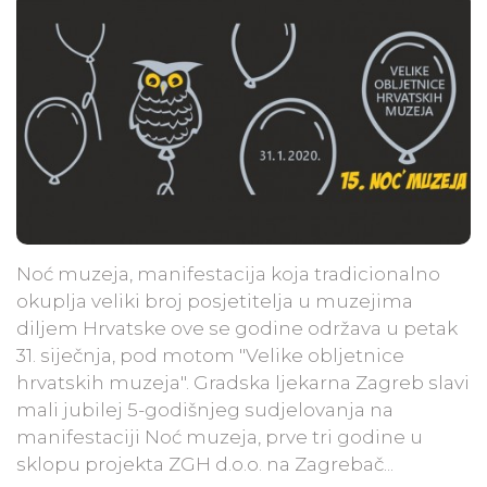
Noć muzeja, manifestacija koja tradicionalno
okuplja veliki broj posjetitelja u muzejima
diljem Hrvatske ove se godine održava u petak
31. siječnja, pod motom "Velike obljetnice
hrvatskih muzeja". Gradska ljekarna Zagreb slavi
mali jubilej 5-godišnjeg sudjelovanja na
manifestaciji Noć muzeja, prve tri godine u
sklopu projekta ZGH d.o.o. na Zagrebač...