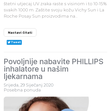
štetni utjecaj UV zraka raste s visinom i to 10-15%
svakih 1000 m. Zaštite svoju kožu Vichy Sun i La
Roche Posay Sun proizvodima na...
Nastavi čitati
Tweet
Povoljnije nabavite PHILLIPS
inhalatore u našim
ljekarnama
Srijeda, 29 Siječanj 2020
Posebna ponuda