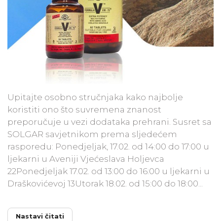
​Upitajte osobno stručnjaka kako najbolje
koristiti ono što suvremena znanost
preporučuje u vezi dodataka prehrani. Susret sa
SOLGAR savjetnikom prema sljedećem
rasporedu: Ponedjeljak, 17.02. od 14:00 do 17:00 u
ljekarni u Aveniji Vjećeslava Holjevca
22Ponedjeljak 17.02. od 13:00 do 16:00 u ljekarni u
Draškovićevoj 13Utorak 18.02. od 15:00 do 18:00...
Nastavi čitati