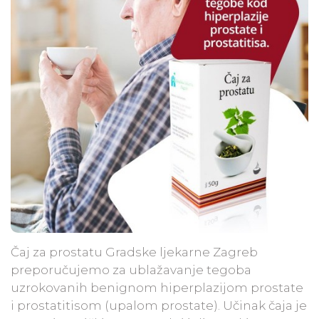
Čaj za prostatu Gradske ljekarne Zagreb
preporučujemo za ublažavanje tegoba
uzrokovanih benignom hiperplazijom prostate
i prostatitisom (upalom prostate). Učinak čaja je