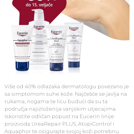
Više od 40% odlazaka dermatologu povezano je
sa simptomom suhe kože. Najčešće se javlja na
rukama, nogama te licu budući da su ta
područja najizloženija vanjskim utjecajima.
Iskoristite odličan popust na Eucerin linije
proizvoda UreaRepair PLUS, AtopiControl i
Aquaphor te osigurajte svojoj koži potrebnu