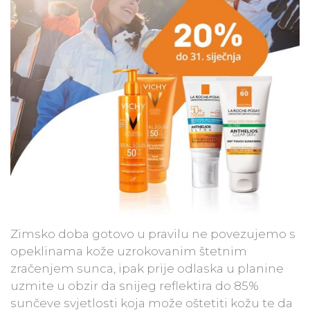
Zimsko doba gotovo u pravilu ne povezujemo s
opeklinama kože uzrokovanim štetnim
zračenjem sunca, ipak prije odlaska u planine
uzmite u obzir da snijeg reflektira do 85%
sunčeve svjetlosti koja može oštetiti kožu te da