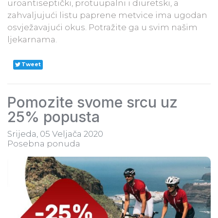
uroantiseptički, protuupalni i diuretski, a
zahvaljujući listu paprene metvice ima ugodan
osvježavajući okus. Potražite ga u svim našim
ljekarnama.
Tweet
Pomozite svome srcu uz
25% popusta
Srijeda, 05 Veljača 2020
Posebna ponuda