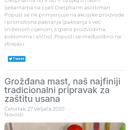
Dietpharma od 9. do 11. ožujka u našim
ljekarnama na cijeli Dietpharm asortiman.
Popust se ne primjenjuje na akcijske proizvode
i promotivna pakiranja (pakiranja s već
sniženom cijenom, s gratis proizvodima,
poklonima i slično). Popusti se međusobno ne
zbrajaju.
Tweet
Grožđana mast, naš najfiniji
tradicionalni pripravak za
zaštitu usana
Četvrtak, 27 Veljača 2020
Novosti