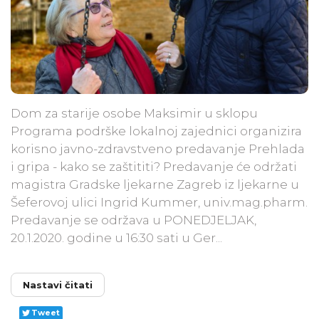
Dom za starije osobe Maksimir u sklopu
Programa podrške lokalnoj zajednici organizira
korisno javno-zdravstveno predavanje Prehlada
i gripa - kako se zaštititi? Predavanje će održati
magistra Gradske ljekarne Zagreb iz ljekarne u
Šeferovoj ulici Ingrid Kummer, univ.mag.pharm.
Predavanje se održava u PONEDJELJAK,
20.1.2020. godine u 16:30 sati u Ger...
Nastavi čitati
Tweet