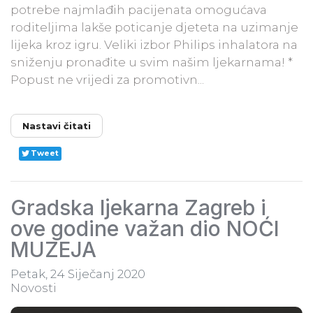
potrebe najmlađih pacijenata omogućava
roditeljima lakše poticanje djeteta na uzimanje
lijeka kroz igru. Veliki izbor Philips inhalatora na
sniženju pronađite u svim našim ljekarnama! *
Popust ne vrijedi za promotivn...
Nastavi čitati
Tweet
Gradska ljekarna Zagreb i
ove godine važan dio NOĆI
MUZEJA
Petak, 24 Siječanj 2020
Novosti