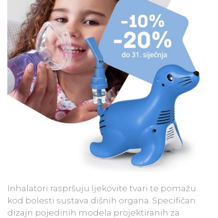
Inhalatori raspršuju ljekovite tvari te pomažu
kod bolesti sustava dišnih organa. Specifičan
dizajn pojedinih modela projektiranih za