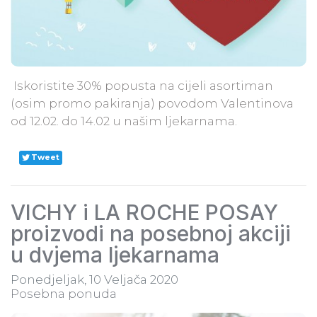
​​ Iskoristite 30% popusta na cijeli asortiman
(osim promo pakiranja) povodom Valentinova
od 12.02. do 14.02 u našim ljekarnama.
Tweet
VICHY i LA ROCHE POSAY
proizvodi na posebnoj akciji
u dvjema ljekarnama
Ponedjeljak, 10 Veljača 2020
Posebna ponuda