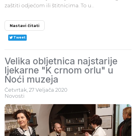
zaštiti odjećom ili štitnicima. To u...
Nastavi čitati
Tweet
Velika obljetnica najstarije
ljekarne "K crnom orlu" u
Noći muzeja
Četvrtak, 27 Veljača 2020
Novosti