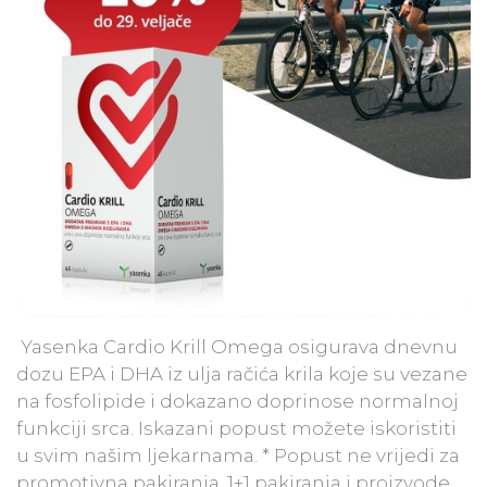
Yasenka Cardio Krill Omega osigurava dnevnu
dozu EPA i DHA iz ulja račića krila koje su vezane
na fosfolipide i dokazano doprinose normalnoj
funkciji srca. Iskazani popust možete iskoristiti
u svim našim ljekarnama. * Popust ne vrijedi za
promotivna pakiranja, 1+1 pakiranja i proizvode