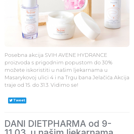
​Posebna akcija SVIH AVENE HYDRANCE
proizvoda s prigodnim popustom do 30%
možete iskoristiti u našim ljekarnama u
Masarykovoj ulici 4 i na Trgu bana Jelačića.Akcija
traje od 15. do 31.3. Vidimo se!​
Tweet
DANI DIETPHARMA od 9-
11.03. u našim ljekarnama