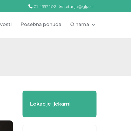
01 4557-102
pitanja@gljz.hr
vosti
Posebna ponuda
O nama
Lokacije ljekarni