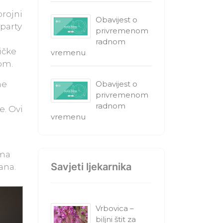
rojni
Obavijest o
 party
privremenom
radnom
ičke
vremenu
om.
ne
Obavijest o
privremenom
e
radnom
e. Ovi
vremenu
ama
Savjeti ljekarnika
ana.
Vrbovica –
biljni štit za