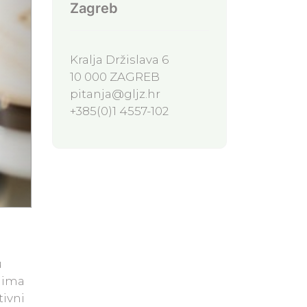
Zagreb
Kralja Držislava 6
10 000 ZAGREB
pitanja@gljz.hr
+385(0)1 4557-102
u
odima
tivni