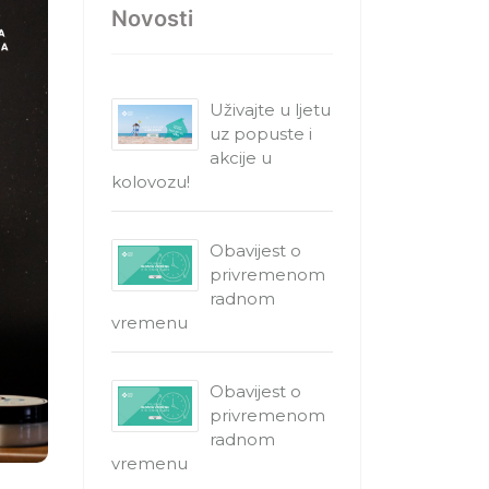
Novosti
Uživajte u ljetu
uz popuste i
akcije u
kolovozu!
Obavijest o
privremenom
radnom
vremenu
Obavijest o
privremenom
radnom
vremenu