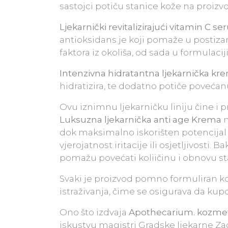
sastojci potiču stanice kože na proiz
Ljekarnički revitalizirajući vitamin C s
antioksidans je koji pomaže u postizanj
faktora iz okoliša, od sada u formulaci
Intenzivna hidratantna ljekarnička kr
hidratizira, te dodatno potiče povećan
Ovu iznimnu ljekarničku liniju čine i
Luksuzna ljekarnička anti age Krema
n
dok maksimalno iskorišten potencijal 
vjerojatnost iritacije ili osjetljivosti
pomažu povećati koliičinu i obnovu stan
Svaki je proizvod pomno formuliran k
istraživanja, čime se osigurava da kupc
Ono što izdvaja
Apothecarium. kozmeti
iskustvu magistri Gradske ljekarne Zag