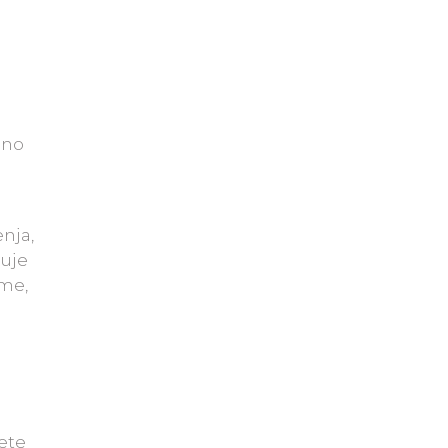
jno
nja,
juje
eme,
tete