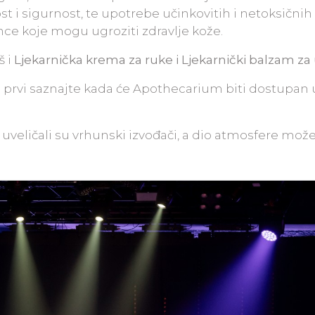
st i sigurnost, te upotrebe učinkovitih i netoksičnih
nce koje mogu ugroziti zdravlje kože.
š i
Ljekarnička krema za ruke i Ljekarnički balzam za
e prvi saznajte kada će Apothecarium biti dostupan 
uveličali su vrhunski izvođači, a dio atmosfere mož