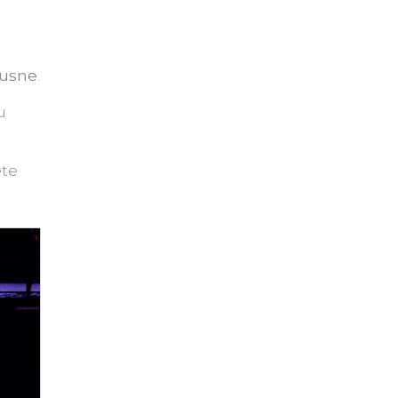
 usne
.
u
ete