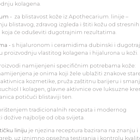
vodnju kolagena.
erum -
za blistavost kože iz Apothecarium. linije –
u blistavog, zdravog izgleda i štiti kožu od stresnih
ji koja će oduševiti dugotrajnim rezultatima.
ema -
s hijaluronom i ceramidima dubinski i dugotra
u proizvodnju vlastitog kolagena i hijalurona u koži.
 proizvodi namijenjeni specifičnim potrebama kože:
amijenjena je onima koji žele ublažiti znakove stare
aktivnica kozmetike, pruža zaštitnu barijeru i sman
. Bakuchiol I kolagen, glavne aktivnice ove luksuzne kr
ica potičući blistaviji ten.
orištenjem tradicionalnih recepata i modernog
i dožive najbolje od oba svijeta.
čku liniju
je njezina receptura bazirana na znanju i
reb, uz iznimno opsežna testiranja i kontrolu kvali