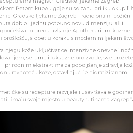
recepturama magistri Gradske ljekarne Zagreb
kom Petom kupeu gdje su se za tu priliku okupili b
lenici Gradske ljekarne Zagreb. Tradicionalni božićni
puta dobio i jednu potpuno novu dimenziju, ali i
dugoočekivano predstavljanje Apothecarium. kozmet
 i prošlošću, a opet u koraku s modernim ljekarništv
za njegu kože uključivat će intenzivne dnevne i noć
elovanjem, serume i luksuzne proizvode, sve prožet
 prirodnim ekstraktima za poboljšanje zdravlja kož
odnu ravnotežu kože, ostavljajući je hidratiziranom
metičke su recepture razvijale i usavršavale godin
nati i imaju svoje mjesto u beauty rutinama Zagrepč