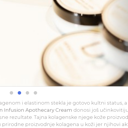
agenom i elastinom stekla je gotovo kultni status, a
n Infusion Apothecary Cream
donosi još učinkovitij
vrsne rezultate. Tajna kolagenske njege kože proizv
prirodne proizvodnje kolagena u koži jer njihovi ak