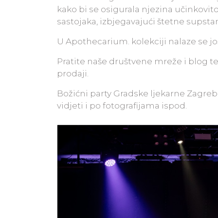
kako bi se osigurala njezina učinkovito
sastojaka, izbjegavajući štetne supsta
U Apothecarium. kolekciji nalaze se jo
Pratite naše društvene mreže i blog t
prodaji.
Božićni party Gradske ljekarne Zagreb 
vidjeti i po fotografijama ispod.