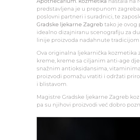
Apothecarium. kozmetika
nastala na 
predstavljena je u prepunom zagrebač
poslovni partneri i suradnici, te zapos
Gradske ljekarne Zagreb
tako je ovog 
idealno dizajniranu scenografiju za 
linije proizvoda nadahnute tradicijom
Ova originalna ljekarnička kozmetika 
kreme, kreme sa ciljanim anti-age dj
snažnim antioksidansima, vitaminima i
proizvodi pomažu vratiti i održati prir
i blistavom.
Magistre Gradske ljekarne Zagreb koz
pa su njihovi proizvodi već dobro poz