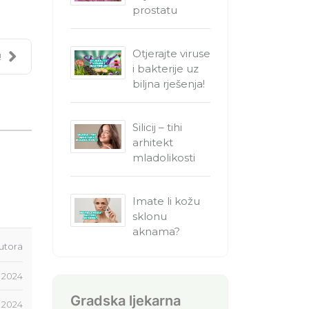
prostatu
Otjerajte viruse
!
i bakterije uz
biljna rješenja!
Silicij – tihi
arhitekt
mladolikosti
Imate li kožu
sklonu
aknama?
utora
d 2024
Gradska ljekarna
 2024