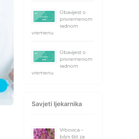
Obavijest o
privremenom
radnom
vremenu
Obavijest o
privremenom
radnom
vremenu
Savjeti ljekarnika
Vrbovica –
biljni štit za