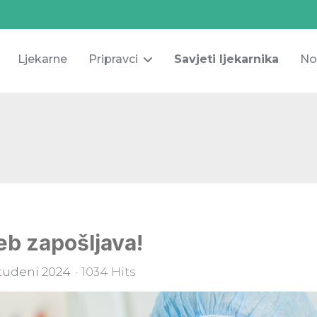
Ljekarne
Pripravci
Savjeti ljekarnika
No
eb zapošljava!
Studeni 2024
1034 Hits