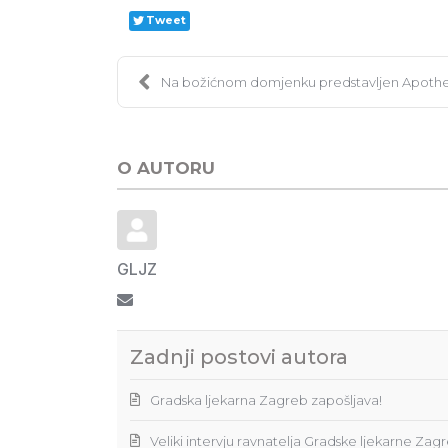
Tweet
Na božićnom domjenku predstavljen Apoth
O AUTORU
GLJZ
Pretplata na ažuriranja ovog autora
Zadnji postovi autora
Gradska ljekarna Zagreb zapošljava!
Veliki intervju ravnatelja Gradske ljekarne Zag