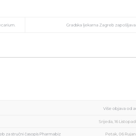
ecarium.
Gradska ljekarna Zagreb zapošljava
Više objava od a
Srijeda, 16 Listopa
reb za stručni časopis Pharmabiz
Petak, 06 Rujan