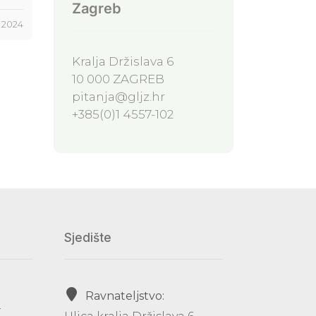
Zagreb
j 2024
Kralja Držislava 6
10 000 ZAGREB
pitanja@gljz.hr
+385(0)1 4557-102
Sjedište
Ravnateljstvo:
-