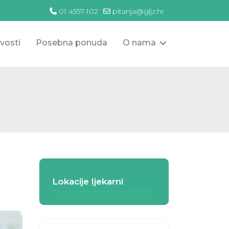
01 4557-102
pitanja@gljz.hr
vosti
Posebna ponuda
O nama
Lokacije ljekarni