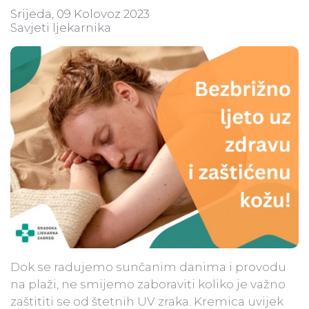
Srijeda, 09 Kolovoz 2023
Savjeti ljekarnika
Dok se radujemo sunčanim danima i provodu
na plaži, ne smijemo zaboraviti koliko je važno
zaštititi se od štetnih UV zraka. Kremica uvijek