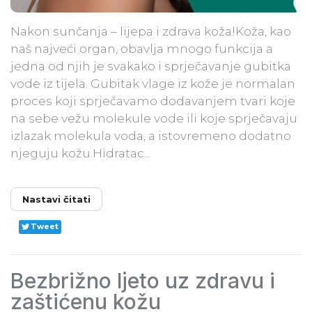
Nakon sunčanja – lijepa i zdrava koža!Koža, kao
naš najveći organ, obavlja mnogo funkcija a
jedna od njih je svakako i sprječavanje gubitka
vode iz tijela. Gubitak vlage iz kože je normalan
proces koji sprječavamo dodavanjem tvari koje
na sebe vežu molekule vode ili koje sprječavaju
izlazak molekula voda, a istovremeno dodatno
njeguju kožu.Hidratac...
Nastavi čitati
Tweet
Bezbrižno ljeto uz zdravu i
zaštićenu kožu