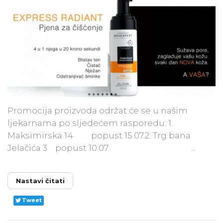
Promocija proizvoda održat će se u našim
ljekarnama po sljedećem rasporedu: 1.
Maksimirska 14 popust 15.07.2. Trg bana
Jelačića 3 popust 10.07. ...
Nastavi čitati
Tweet