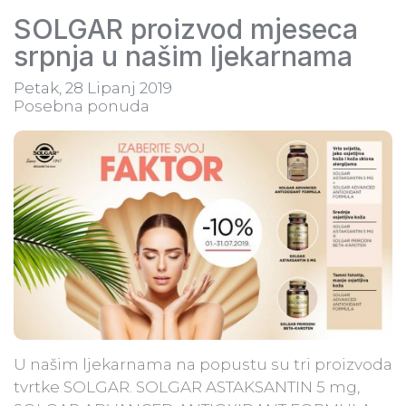
SOLGAR proizvod mjeseca
srpnja u našim ljekarnama
Petak, 28 Lipanj 2019
Posebna ponuda
U našim ljekarnama na popustu su tri proizvoda
tvrtke SOLGAR. SOLGAR ASTAKSANTIN 5 mg,