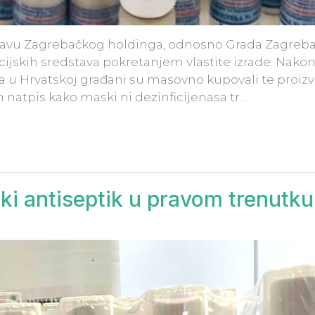
astavu Zagrebačkog holdinga, odnosno Grada Zagreba
kcijskih sredstava pokretanjem vlastite izrade. Nako
a u Hrvatskoj građani su masovno kupovali te proiz
 natpis kako maski ni dezinficijenasa tr...
i antiseptik u pravom trenutku