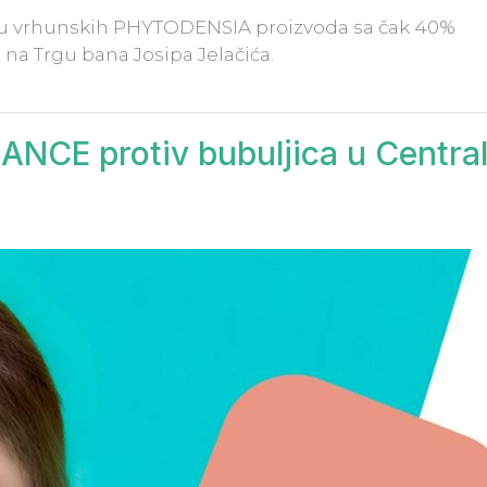
pnju vrhunskih PHYTODENSIA proizvoda sa čak 40%
 na Trgu bana Josipa Jelačića.
CE protiv bubuljica u Central