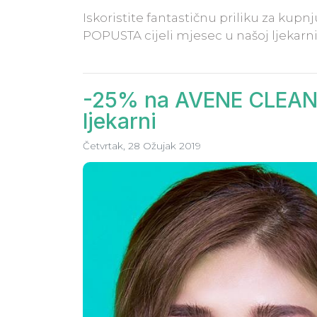
Iskoristite fantastičnu priliku za ku
POPUSTA cijeli mjesec u našoj ljekarni
-25% na AVÈNE CLEANAN
ljekarni
Četvrtak, 28 Ožujak 2019