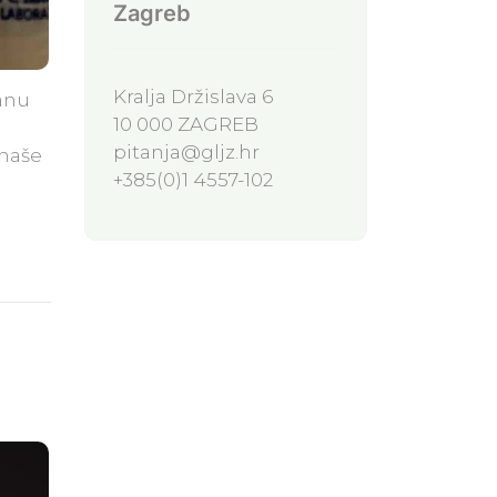
Zagreb
Kralja Držislava 6
anu
10 000 ZAGREB
pitanja@gljz.hr
 naše
+385(0)1 4557-102