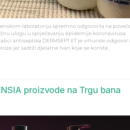
alenskom laboratoriju spremno odgovorila na poveć
važnu ulogu u sprječavanju epidemije koronavirusa
tašici antiseptika DERMSEPT ET je vrhunski odgovor
ze jer sadrži djelatne tvari koje se koriste...
SIA proizvode na Trgu bana