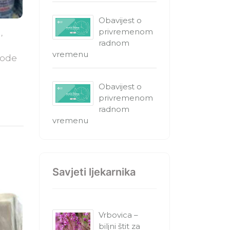
Obavijest o
privremenom
,
radnom
n
vremenu
vode
Obavijest o
privremenom
radnom
vremenu
Savjeti ljekarnika
Vrbovica –
biljni štit za