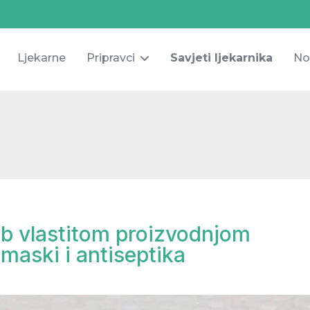
Ljekarne
Pripravci
Savjeti ljekarnika
No
eb vlastitom proizvodnjom
maski i antiseptika