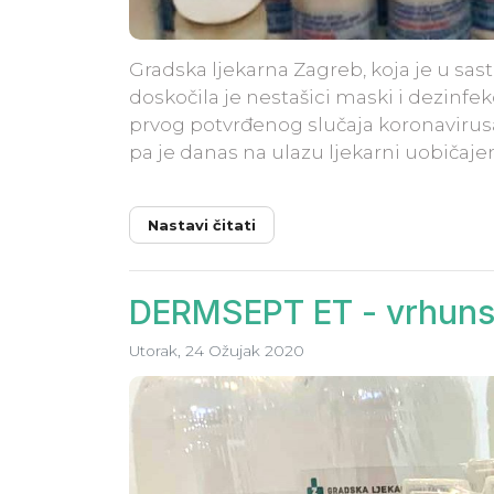
Gradska ljekarna Zagreb, koja je u s
doskočila je nestašici maski i dezinfe
prvog potvrđenog slučaja koronavirus
pa je danas na ulazu ljekarni uobičajen
Nastavi čitati
DERMSEPT ET - vrhunsk
Utorak, 24 Ožujak 2020