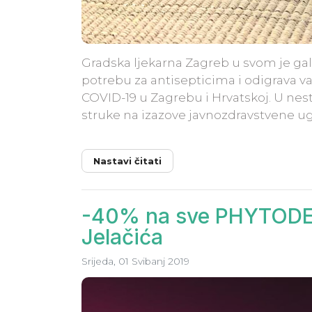
Gradska ljekarna Zagreb u svom je g
potrebu za antisepticima i odigrava 
COVID-19 u Zagrebu i Hrvatskoj. U nes
struke na izazove javnozdravstvene ugro
Nastavi čitati
-40% na sve PHYTODEN
Jelačića
Srijeda, 01 Svibanj 2019