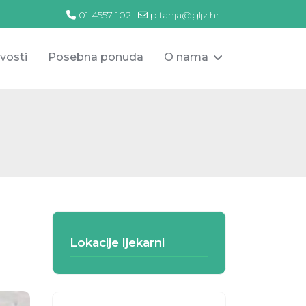
01 4557-102
pitanja@gljz.hr
vosti
Posebna ponuda
O nama
Lokacije ljekarni