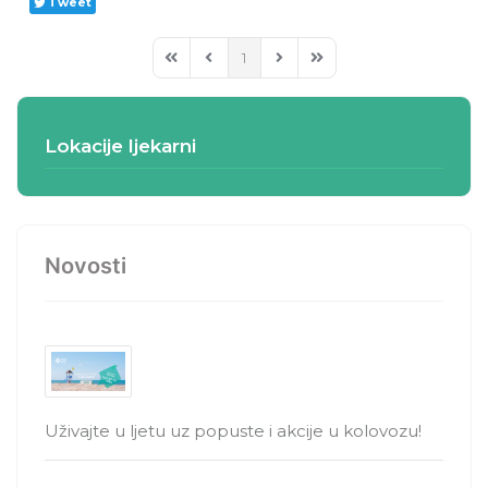
Tweet
1
First Page
Previous Page
Next Page
Last Page
Lokacije ljekarni
Novosti
Uživajte u ljetu uz popuste i akcije u kolovozu!