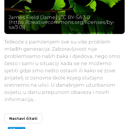
James Field (Jame) [CC BY-SA 3.0
(https://creativecommons.org/licenses/by-
sa/3.0)]
Teškoće s pamćenjem sve su više problem
mlađih generacija. Zaboravljivost nije
problemsamo naših baka i djedova, nego smo
često i sami u situaciji kada se ne možemo
sjetiti gdje smo nešto ostavili ili kako se zove
prijatelj iz osnovne škole kojeg slučajno
sretnemo na ulici. U današnjem užurbanom
svijetu, u danu prepunom obaveza i novih
informacija,...
Nastavi čitati