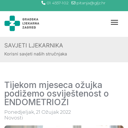
01 4557-102
pitanja@gljz.hr
SAVJETI LJEKARNIKA
Korisni savjeti naših stručnjaka
Tijekom mjeseca ožujka
podižemo osviještenost o
ENDOMETRIOZI
Ponedjeljak, 21 Ožujak 2022
Novosti