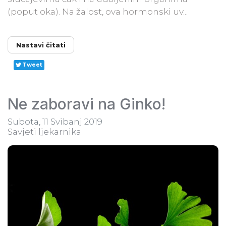
(poput oka). Na žalost, ova hormonski uv...
Nastavi čitati
Tweet
Ne zaboravi na Ginko!
Subota, 11 Svibanj 2019
Savjeti ljekarnika