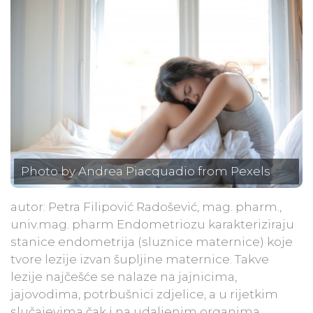
Photo by Andrea Piacquadio from Pexels
autor: Petra Filipović Radošević, mag. pharm.,
univ.mag. pharm Endometriozu karakteriziraju
stanice endometrija (sluznice maternice) koje
tvore lezije izvan šupljine maternice. Takve
lezije najčešće se nalaze na jajnicima,
jajovodima, potrbušnici zdjelice, a u rijetkim
slučajevima čak i na udaljenim organima